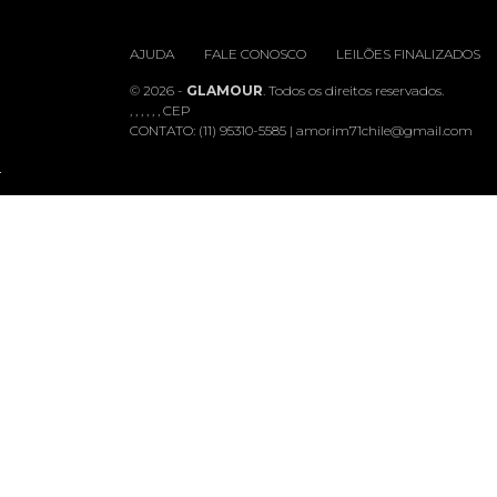
AJUDA
FALE CONOSCO
LEILÕES FINALIZADOS
© 2026 -
GLAMOUR
. Todos os direitos reservados.
, , , , , , CEP
CONTATO:
(11) 95310-5585
|
amorim71chile@gmail.com