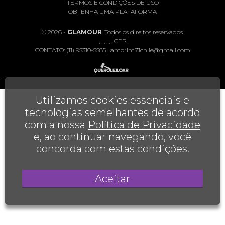
TERMOS E CONDIÇÕES DE USO
OBTENHA UMA PLATAFORMA
© 2026 -
GLAMOUR
. Todos os direitos reservados.
, , , , , , CEP
CONTATO:
(11) 95310-5585
|
amorim71chile@gmail.com
Utilizamos cookies essenciais e
tecnologias semelhantes de acordo
com a nossa
Política de Privacidade
e, ao continuar navegando, você
concorda com estas condições.
Aceitar